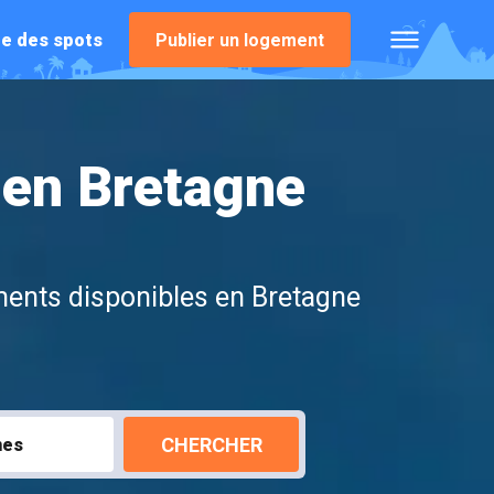
e des spots
Publier un logement
 en Bretagne
ements disponibles en Bretagne
CHERCHER
nes